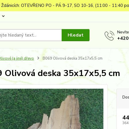
 Ždánicích: OTEVŘENO PO - PÁ 9-17, SO 10-16, (11:00 - 11:40 po
Nevíte
Hledat
+420
livové (a jiné) dřevo
B069 Olivová deska 35x17x5,5 cm
 Olivová deska 35x17x5,5 cm
Dos
44
364