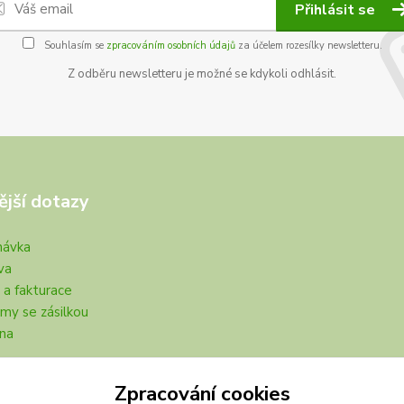
Přihlásit se
Souhlasím se
zpracováním osobních údajů
za účelem rozesílky newsletteru.
Z odběru newsletteru je možné se kdykoli odhlásit.
ější dotazy
návka
va
 a fakturace
my se zásilkou
na
Zpracování cookies