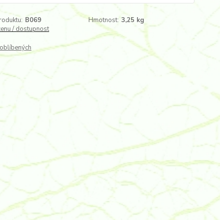
roduktu:
B069
Hmotnost:
3,25 kg
cenu / dostupnost
oblíbených