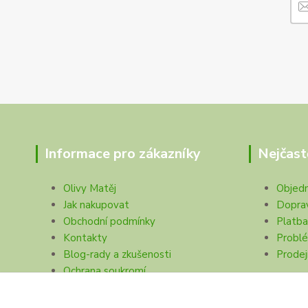
Informace pro zákazníky
Nejčast
Olivy Matěj
Objed
Jak nakupovat
Dopra
Obchodní podmínky
Platba
Kontakty
Problé
Blog-rady a zkušenosti
Prodej
Ochrana soukromí