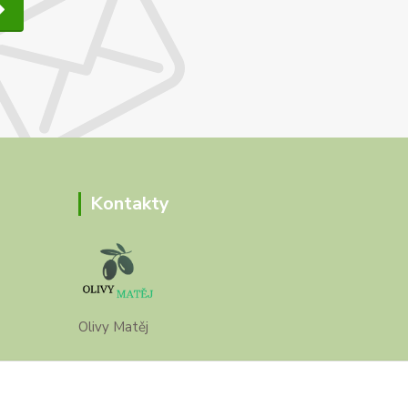
Kontakty
Olivy Matěj
Kristýna Matějková
+420 777 028 663