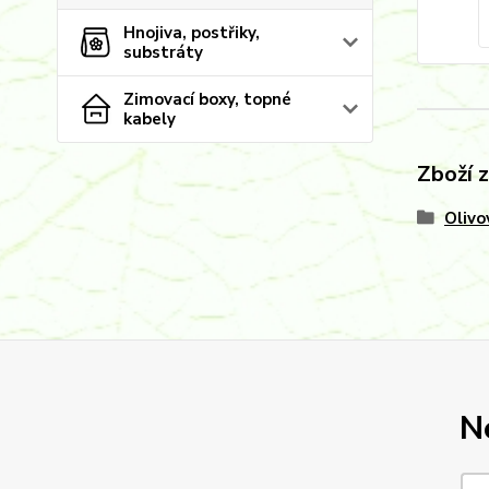
Hnojiva, postřiky,
substráty
Zimovací boxy, topné
kabely
Zboží 
Olivo
N