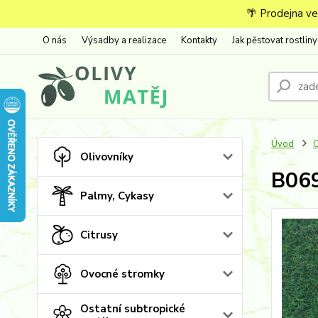
🌴 Prodejna ve
O nás
Výsadby a realizace
Kontakty
Jak pěstovat rostliny
Úvod
O
Olivovníky
B069
Palmy, Cykasy
Citrusy
Ovocné stromky
Ostatní subtropické