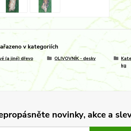
zařazeno v kategoriích
vé (a jiné) dřevo
OLIVOVNÍK - desky
Kate
kg
epropásněte novinky, akce a slev