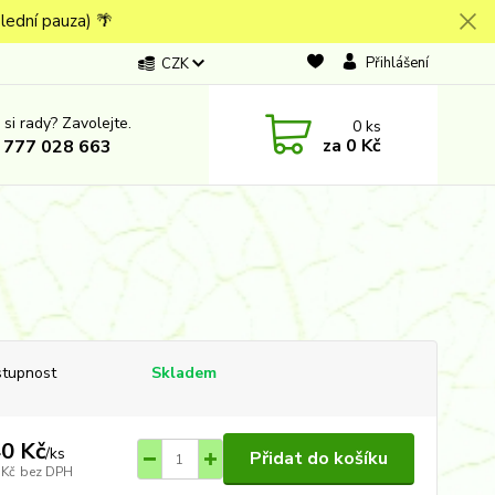
lední pauza) 🌴
Přihlášení
CZK
 si rady? Zavolejte.
0
ks
za
0 Kč
 777 028 663
tupnost
Skladem
0 Kč
/
ks
Přidat do košíku
 Kč
bez DPH