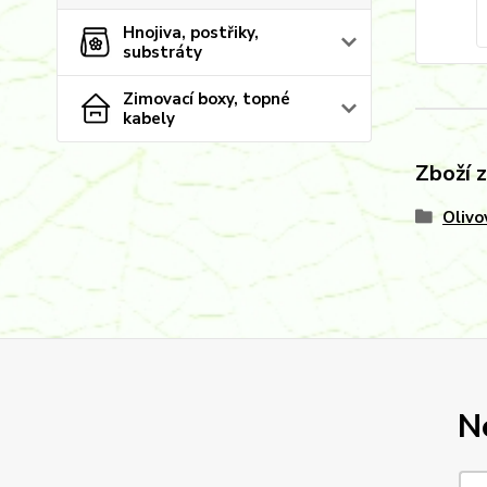
Hnojiva, postřiky,
substráty
Zimovací boxy, topné
kabely
Zboží 
Olivo
N