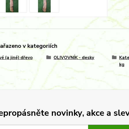
zařazeno v kategoriích
vé (a jiné) dřevo
OLIVOVNÍK - desky
Kate
kg
epropásněte novinky, akce a slev