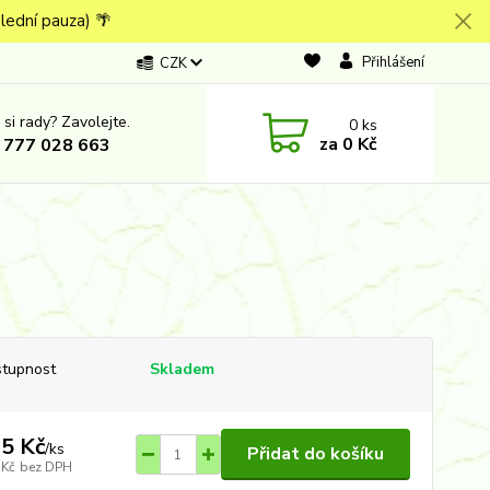
lední pauza) 🌴
Přihlášení
CZK
 si rady? Zavolejte.
0
ks
za
0 Kč
 777 028 663
tupnost
Skladem
5 Kč
/
ks
Přidat do košíku
 Kč
bez DPH