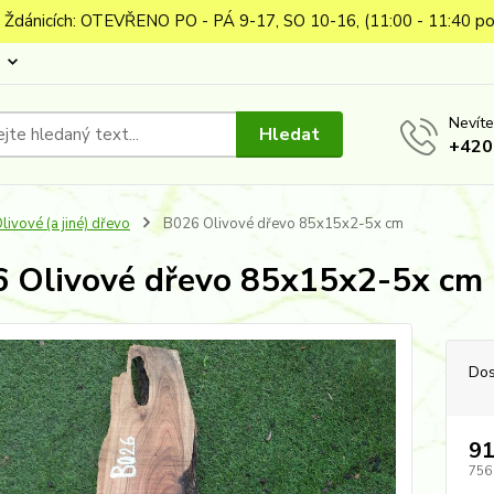
 Ždánicích: OTEVŘENO PO - PÁ 9-17, SO 10-16, (11:00 - 11:40 po
Nevíte
Hledat
+420
livové (a jiné) dřevo
B026 Olivové dřevo 85x15x2-5x cm
 Olivové dřevo 85x15x2-5x cm
Dos
91
756