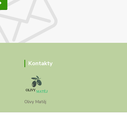
Kontakty
Olivy Matěj
Kristýna Matějková
+420 777 028 663