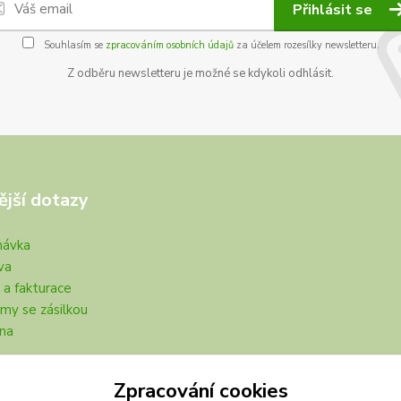
Přihlásit se
Souhlasím se
zpracováním osobních údajů
za účelem rozesílky newsletteru.
Z odběru newsletteru je možné se kdykoli odhlásit.
ější dotazy
návka
va
 a fakturace
my se zásilkou
na
Zpracování cookies