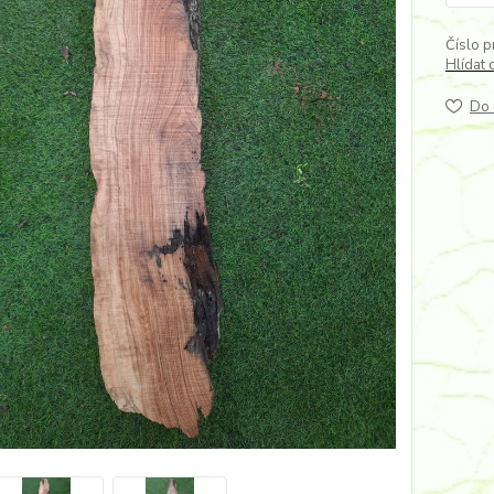
Číslo p
Hlídat 
Do 