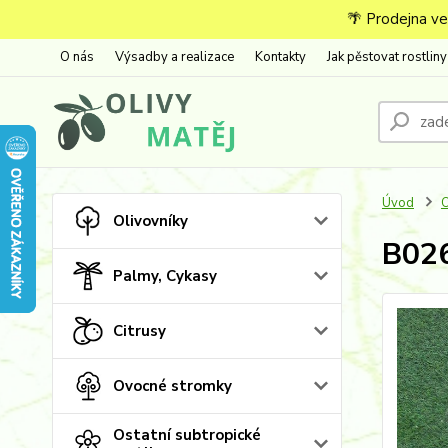
🌴 Prodejna ve
O nás
Výsadby a realizace
Kontakty
Jak pěstovat rostliny
Úvod
O
Olivovníky
B026
Palmy, Cykasy
Citrusy
Ovocné stromky
Ostatní subtropické