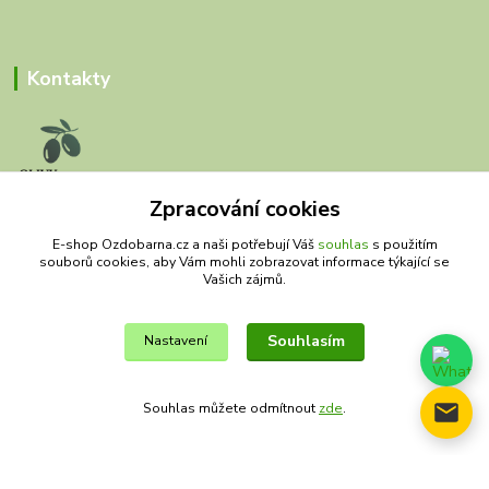
Kontakty
Zpracování cookies
Olivy Matěj
E-shop Ozdobarna.cz a naši potřebují Váš
souhlas
s použitím
souborů cookies, aby Vám mohli zobrazovat informace týkající se
Kristýna Matějková
Vašich zájmů.
+420 777 028 663
olivymatej@seznam.cz
Souhlasím
Nastavení
Souhlas můžete odmítnout
zde
.
© Copyright 2019 – 2026 Olivy Matěj