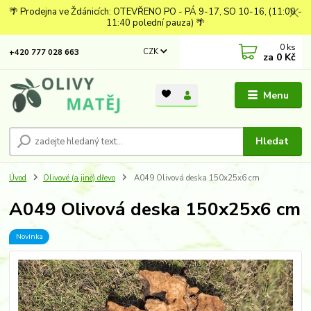
🌴 Prodejna ve Ždánicích: OTEVŘENO PO - PÁ 9-17, SO 10-16, (11:00 -
11:40 polední pauza) 🌴
0
ks
CZK
+420 777 028 663
za
0 Kč
Menu
Hledat
Úvod
Olivové (a jiné) dřevo
A049 Olivová deska 150x25x6 cm
A049 Olivová deska 150x25x6 cm
Novinka