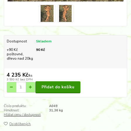
Dostupnost
Skladem
+90 Kč
90 Kč
poštovné,
dřevo nad 20kg
4 235 Kč
/
ks
3 500 Kč
bez DPH
Přidat do košíku
Číslo produktu:
A049
Hmotnost:
31,36 kg
Hlídat cenu / dostupnost
Do oblíbených