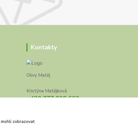
Kontakty
Olivy Matěj
Kristýna Matějková
+420 777 028 663
olivymatej@seznam.cz
 mohli zobrazovat