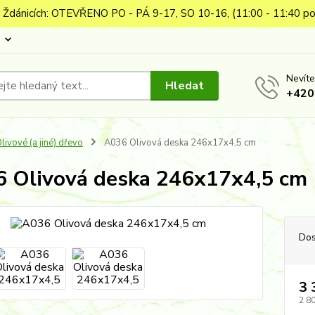
 Ždánicích: OTEVŘENO PO - PÁ 9-17, SO 10-16, (11:00 - 11:40 po
Nevíte
Hledat
+420
livové (a jiné) dřevo
A036 Olivová deska 246x17x4,5 cm
 Olivová deska 246x17x4,5 cm
Dos
3 
2 8