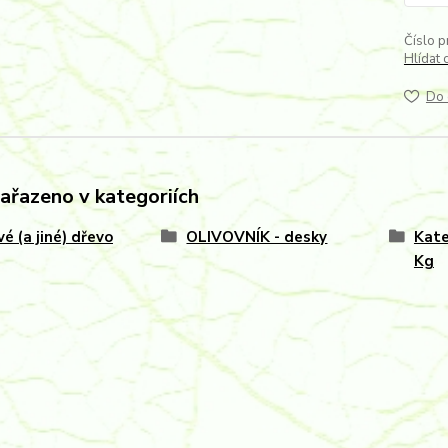
Číslo p
Hlídat 
Do 
zařazeno v kategoriích
vé (a jiné) dřevo
OLIVOVNÍK - desky
Kate
Kg