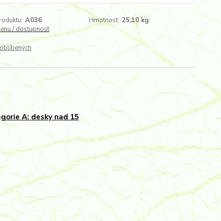
roduktu:
A036
Hmotnost:
25,10 kg
cenu / dostupnost
oblíbených
gorie A: desky nad 15