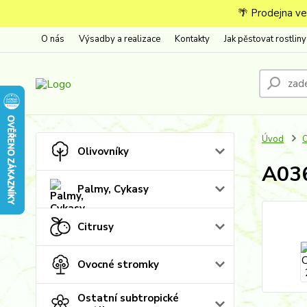
🌴 Prodejna ve
O nás
Výsadby a realizace
Kontakty
Jak pěstovat rostliny
Úvod
O
Olivovníky
A036
Palmy, Cykasy
Citrusy
Ovocné stromky
Ostatní subtropické