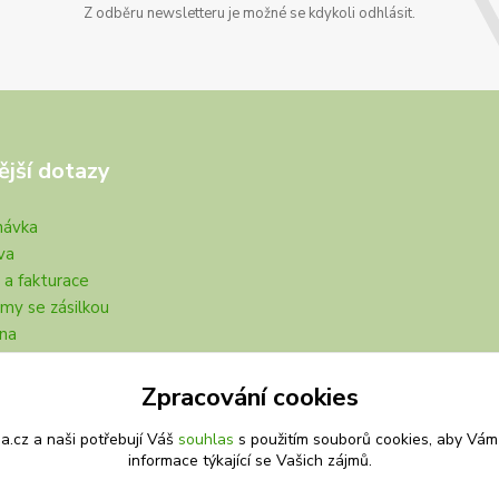
Z odběru newsletteru je možné se kdykoli odhlásit.
ější dotazy
návka
va
 a fakturace
my se zásilkou
na
Zpracování cookies
.cz a naši potřebují Váš
souhlas
s použitím souborů cookies, aby Vám
informace týkající se Vašich zájmů.