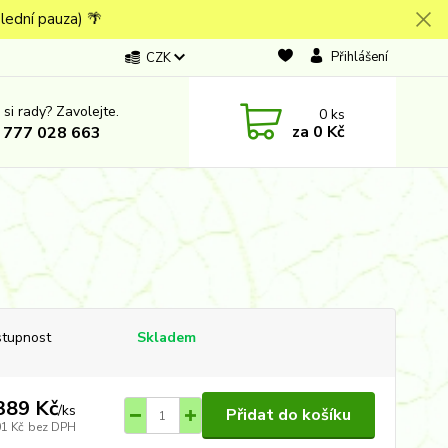
lední pauza) 🌴
Přihlášení
CZK
 si rady? Zavolejte.
0
ks
za
0 Kč
 777 028 663
tupnost
Skladem
389 Kč
/
ks
Přidat do košíku
01 Kč
bez DPH