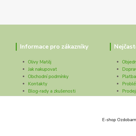
Informace pro zákazníky
Nejčast
Olivy Matěj
Objed
Jak nakupovat
Dopra
Obchodní podmínky
Platba
Kontakty
Problé
Blog-rady a zkušenosti
Prodej
Ochrana soukromí
E-shop Ozdobarna