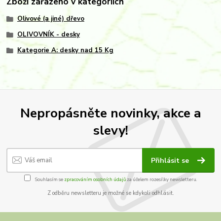
Zboží zařazeno v kategoriích
Olivové (a jiné) dřevo
OLIVOVNÍK - desky
Kategorie A: desky nad 15 Kg
Nepropásněte novinky, akce a
slevy!
Přihlásit se
Souhlasím se
zpracováním osobních údajů
za účelem rozesílky newsletteru.
Z odběru newsletteru je možné se kdykoli odhlásit.