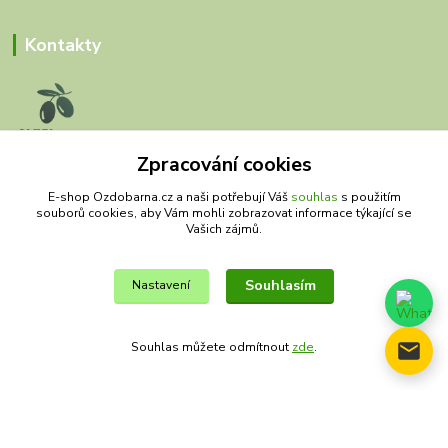
Kontakty
Zpracování cookies
Olivy Matěj
E-shop Ozdobarna.cz a naši potřebují Váš
souhlas
s použitím
souborů cookies, aby Vám mohli zobrazovat informace týkající se
Kristýna Matějková
Vašich zájmů.
+420 777 028 663
olivymatej@seznam.cz
Souhlasím
Nastavení
Souhlas můžete odmítnout
zde
.
© Copyright 2019 – 2026 Olivy Matěj
Vytvořeno na
Eshop-rychle.cz