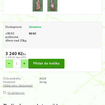
Dostupnost
Skladem
+90 Kč
90 Kč
poštovné,
dřevo nad 20kg
3 240 Kč
/
ks
2 678 Kč
bez DPH
Přidat do košíku
Číslo produktu:
A023
Hmotnost:
24 kg
Hlídat cenu / dostupnost
Do oblíbených