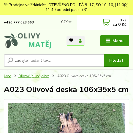
🌴 Prodejna ve Ždánicích: OTEVŘENO PO - PÁ 9-17, SO 10-16, (11:00 -
11:40 polední pauza) 🌴
0
ks
CZK
+420 777 028 663
za
0 Kč
Menu
Hledat
Úvod
Olivové (a jiné) dřevo
A023 Olivová deska 106x35x5 cm
A023 Olivová deska 106x35x5 cm