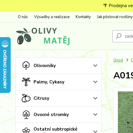
🌴 Prodejna ve
O nás
Výsadby a realizace
Kontakty
Jak pěstovat rostliny
Úvod
O
Olivovníky
A019
Palmy, Cykasy
Citrusy
Ovocné stromky
Ostatní subtropické