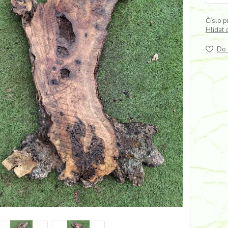
Číslo p
Hlídat 
Do 