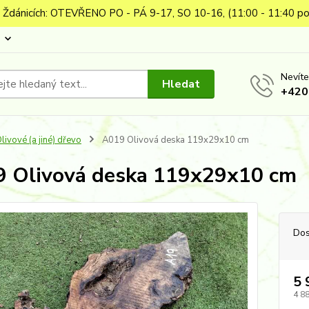
 Ždánicích: OTEVŘENO PO - PÁ 9-17, SO 10-16, (11:00 - 11:40 po
Nevíte
Hledat
+420
livové (a jiné) dřevo
A019 Olivová deska 119x29x10 cm
 Olivová deska 119x29x10 cm
Dos
5 
4 8