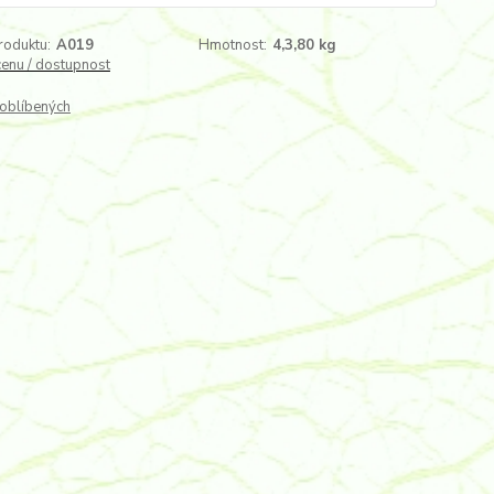
roduktu:
A019
Hmotnost:
4,3,80 kg
cenu / dostupnost
oblíbených