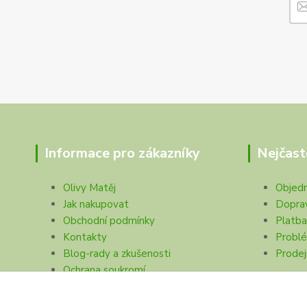
Informace pro zákazníky
Nejčast
Olivy Matěj
Objed
Jak nakupovat
Dopra
Obchodní podmínky
Platba
Kontakty
Problé
Blog-rady a zkušenosti
Prodej
Ochrana soukromí