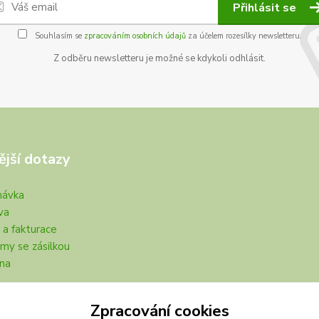
Přihlásit se
Souhlasím se
zpracováním osobních údajů
za účelem rozesílky newsletteru.
Z odběru newsletteru je možné se kdykoli odhlásit.
ější dotazy
návka
va
 a fakturace
my se zásilkou
na
Zpracování cookies