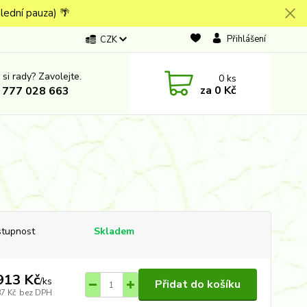
lední pauza) 🌴
Přihlášení
CZK
 si rady? Zavolejte.
0
ks
za
0 Kč
 777 028 663
tupnost
Skladem
913 Kč
/
ks
Přidat do košíku
87 Kč
bez DPH