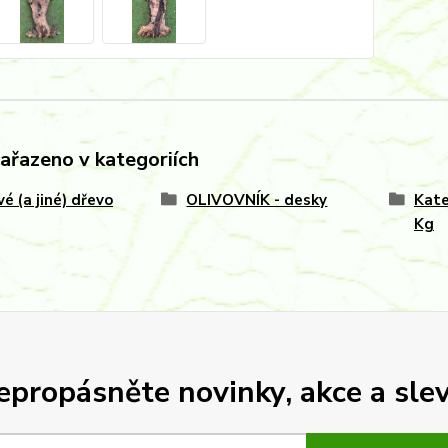
zařazeno v kategoriích
vé (a jiné) dřevo
OLIVOVNÍK - desky
Kate
Kg
epropásněte novinky, akce a slev