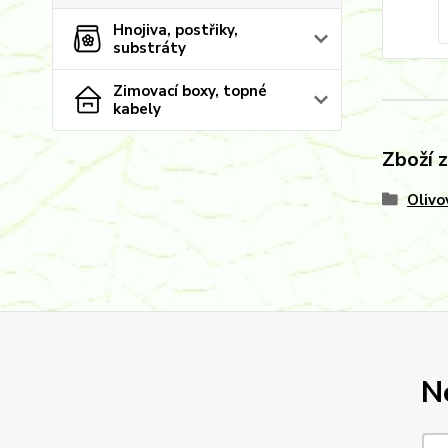
Hnojiva, postřiky,
substráty
Zimovací boxy, topné
kabely
Zboží 
Olivo
N