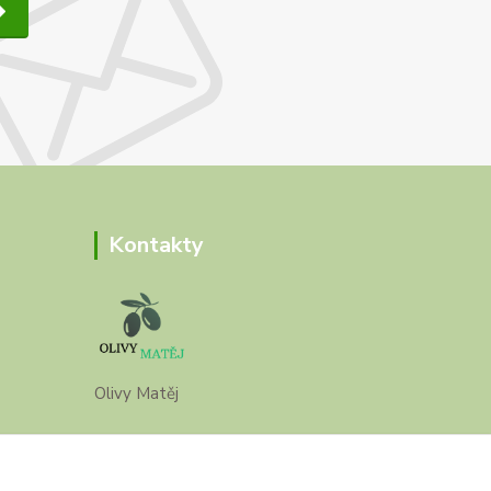
Kontakty
Olivy Matěj
Kristýna Matějková
+420 777 028 663