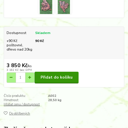
Dostupnost
Skladem
+90 Kč
90 Kč
poštovné,
dřevo nad 20kg
3 850 Kč
/
ks
3 182 Kč
bez DPH
Přidat do košíku
Číslo produktu:
A002
Hmotnost:
28,50 kg
Hlídat cenu / dostupnost
Do oblíbených