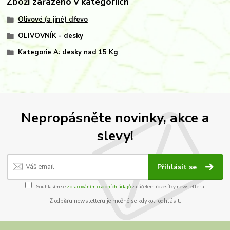
Zboží zařazeno v kategoriích
Olivové (a jiné) dřevo
OLIVOVNÍK - desky
Kategorie A: desky nad 15 Kg
Nepropásněte novinky, akce a
slevy!
Přihlásit se
Souhlasím se
zpracováním osobních údajů
za účelem rozesílky newsletteru.
Z odběru newsletteru je možné se kdykoli odhlásit.