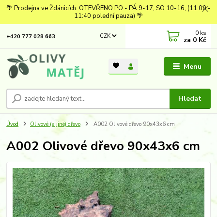
🌴 Prodejna ve Ždánicích: OTEVŘENO PO - PÁ 9-17, SO 10-16, (11:00 -
11:40 polední pauza) 🌴
0
ks
CZK
+420 777 028 663
za
0 Kč
Menu
Hledat
Úvod
Olivové (a jiné) dřevo
A002 Olivové dřevo 90x43x6 cm
A002 Olivové dřevo 90x43x6 cm