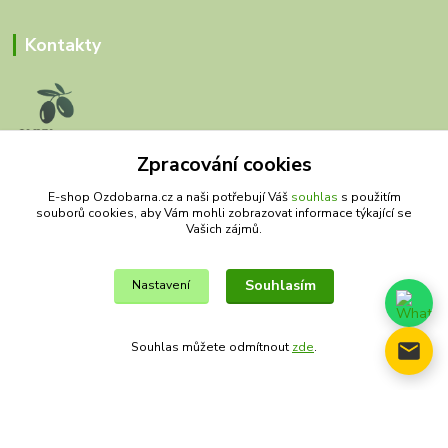
Kontakty
Zpracování cookies
Olivy Matěj
E-shop Ozdobarna.cz a naši potřebují Váš
souhlas
s použitím
souborů cookies, aby Vám mohli zobrazovat informace týkající se
Kristýna Matějková
Vašich zájmů.
+420 777 028 663
olivymatej@seznam.cz
Souhlasím
Nastavení
Souhlas můžete odmítnout
zde
.
© Copyright 2019 – 2026 Olivy Matěj
Vytvořeno na
Eshop-rychle.cz