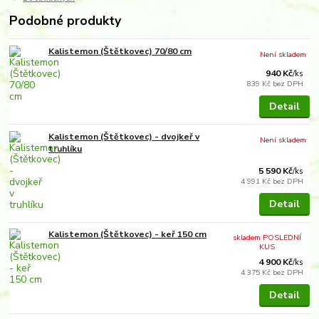
Podobné produkty
Kalistemon (Štětkovec) 70/80 cm
Není skladem
940 Kč
/
ks
839 Kč
bez DPH
Detail
Kalistemon (Štětkovec) - dvojkeř v
Není skladem
truhlíku
5 590 Kč
/
ks
4 991 Kč
bez DPH
Detail
Kalistemon (Štětkovec) - keř 150 cm
skladem POSLEDNÍ
KUS
4 900 Kč
/
ks
4 375 Kč
bez DPH
Detail