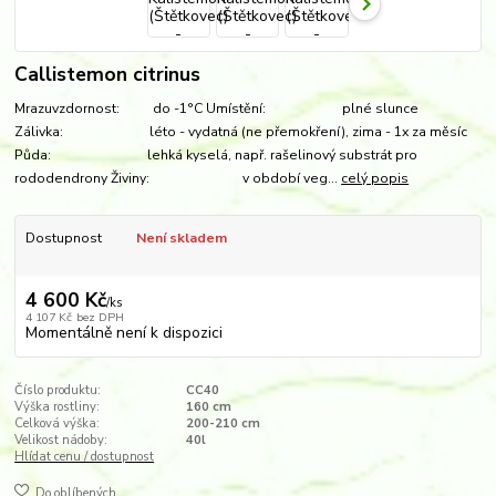
Callistemon citrinus
Mrazuvzdornost: do -1°C Umístění: plné slunce
Zálivka: léto - vydatná (ne přemokření), zima - 1x za měsíc
Půda: lehká kyselá, např. rašelinový substrát pro
rododendrony Živiny: v období veg...
celý popis
Dostupnost
Není skladem
4 600 Kč
/
ks
4 107 Kč
bez DPH
Momentálně není k dispozici
Číslo produktu:
CC40
Výška rostliny:
160 cm
Celková výška:
200-210 cm
Velikost nádoby:
40l
Hlídat cenu / dostupnost
Do oblíbených