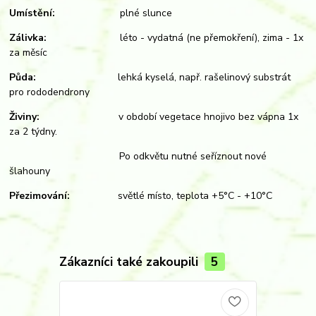
Umístění:
plné slunce
Zálivka:
léto - vydatná (ne přemokření), zima - 1x
za měsíc
Půda:
lehká kyselá, např. rašelinový substrát
pro rododendrony
Živiny:
v období vegetace hnojivo bez vápna 1x
za 2 týdny.
Po odkvětu nutné seříznout nové
šlahouny
Přezimování:
světlé místo, teplota +5°C - +10°C
Zákazníci také zakoupili
5