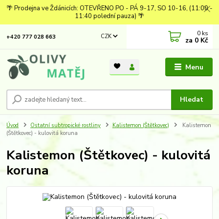
🌴 Prodejna ve Ždánicích: OTEVŘENO PO - PÁ 9-17, SO 10-16, (11:00 -
11:40 polední pauza) 🌴
0
ks
CZK
+420 777 028 663
za
0 Kč
Menu
Hledat
Úvod
Ostatní subtropické rostliny
Kalistemon (Štětkovec)
Kalistemon
(Štětkovec) - kulovitá koruna
Kalistemon (Štětkovec) - kulovitá
koruna